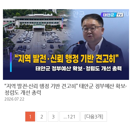
“지역 발전·신뢰 행정 기반 견고히” 태안군 정부예산 확보·
청렴도 개선 총력
2026.07.22
1
2
3
...121
[다음3개]