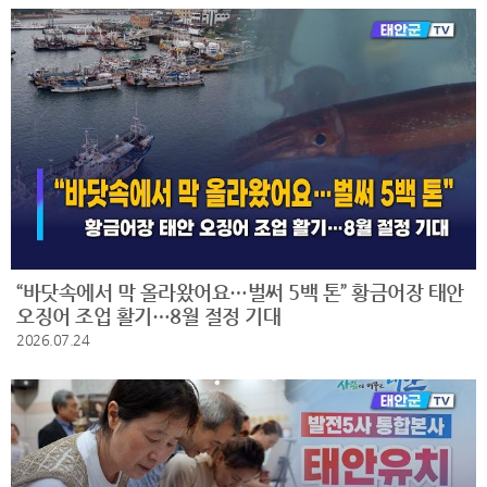
“바닷속에서 막 올라왔어요…벌써 5백 톤” 황금어장 태안
오징어 조업 활기…8월 절정 기대
2026.07.24