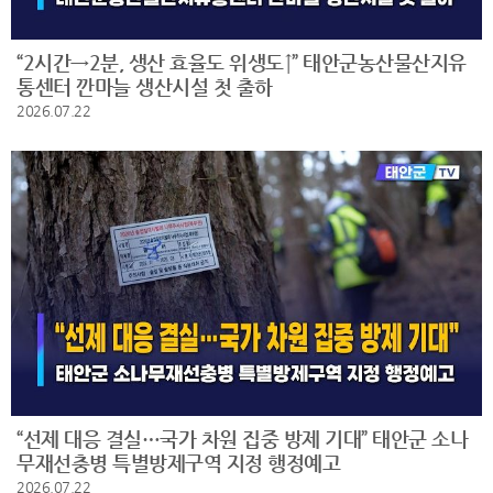
“2시간→2분, 생산 효율도 위생도↑” 태안군농산물산지유
통센터 깐마늘 생산시설 첫 출하
2026.07.22
“선제 대응 결실…국가 차원 집중 방제 기대” 태안군 소나
무재선충병 특별방제구역 지정 행정예고
2026.07.22