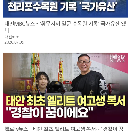
대전MBC뉴스 - '황무지서 일군 수목원 기록' 국가유산 됐
다
대전mbc
2026.07.09
헬로tv뉴스 - 태안 최초 엘리트 여고생 복서…"경찰이 꿈