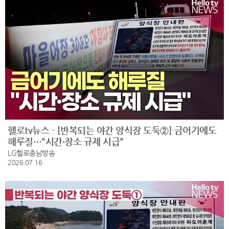
헬로tv뉴스 - [반복되는 야간 양식장 도둑②] 금어기에도
해루질…"시간·장소 규제 시급"
LG헬로충남방송
2026.07.16