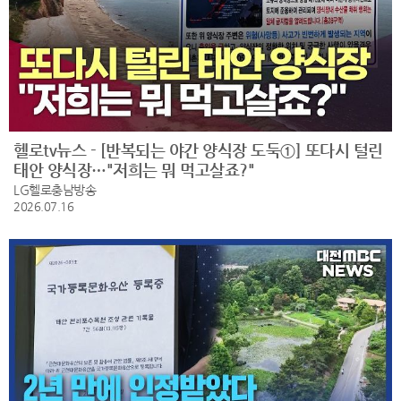
헬로tv뉴스 - [반복되는 야간 양식장 도둑①] 또다시 털린
태안 양식장…"저희는 뭐 먹고살죠?"
LG헬로충남방송
2026.07.16