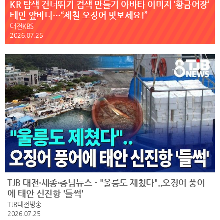
KR 탐색 건너뛰기 검색 만들기 아바타 이미지 ‘황금어장’
태안 앞바다…“제철 오징어 맛보세요!”
대전KBS
2026.07.25
TJB 대전·세종·충남뉴스 - "울릉도 제쳤다"..오징어 풍어
에 태안 신진항 '들썩'
TJB대전방송
2026.07.25